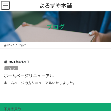
コ
ナ
よろずや本舗
ン
ビ
テ
ゲ
ン
ー
ツ
シ
ブログ
に
ョ
移
ン
動
に
移
HOME
ブログ
動
2021年8月26日
ブログ
ホームページリニューアル
ホームページの方リニューアルいたしました。
不用品買取